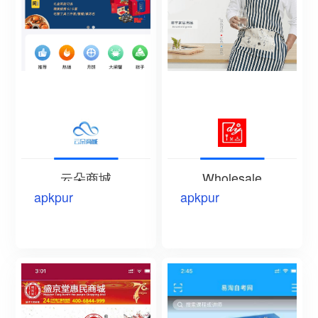
云朵商城
Wholesale
apkpur
apkpur