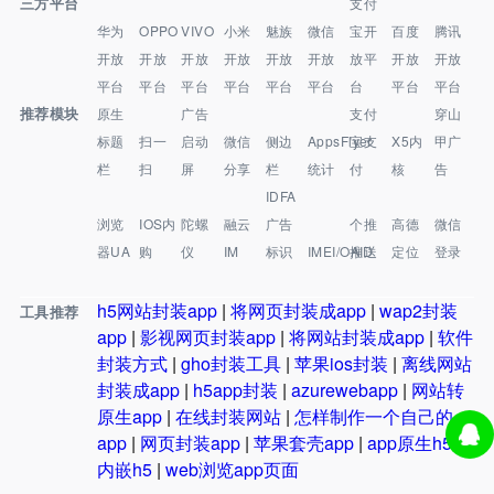
三方平台
支付
华为
OPPO
VIVO
小米
魅族
微信
宝开
百度
腾讯
开放
开放
开放
开放
开放
开放
放平
开放
开放
平台
平台
平台
平台
平台
平台
台
平台
平台
推荐模块
原生
广告
支付
穿山
标题
扫一
启动
微信
侧边
AppsFlyer
宝支
X5内
甲广
栏
扫
屏
分享
栏
统计
付
核
告
IDFA
浏览
IOS内
陀螺
融云
广告
个推
高德
微信
器UA
购
仪
IM
标识
IMEI/OAID
推送
定位
登录
h5网站封装app
|
将网页封装成app
|
wap2封装
工具推荐
app
|
影视网页封装app
|
将网站封装成app
|
软件
封装方式
|
gho封装工具
|
苹果ios封装
|
离线网站
封装成app
|
h5app封装
|
azurewebapp
|
网站转
原生app
|
在线封装网站
|
怎样制作一个自己的
app
|
网页封装app
|
苹果套壳app
|
app原生h5和
内嵌h5
|
web浏览app页面