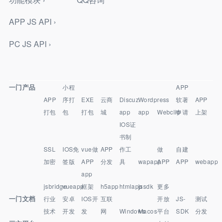
APP JS API ›
PC JS API ›
一门产品
小程
APP
APP
序打
EXE
云商
Discuz
Wordpress
软著
APP
打包
包
打包
城
app
app
Webclip
申请
上架
IOS证
书制
SSL
IOS免
vue做
APP
作工
做
自建
加密
签版
APP
分发
具
wapapp
APP
APP
webapp
app
jsbridge
vueapp
框架
h5app
htmlapp
jssdk
更多
一门文档
行业
安卓
IOS开
互联
开放
JS-
测试
技术
开发
发
网
Windows
Macos
平台
SDK
分发