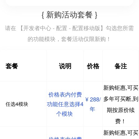
{ 新购活动套餐 }
开发者中心 - 配置 - 配置移动版
请在 【
】勾选您所需
的功能模块，套餐活动仅限新购！
套餐
说明
价格
备注
新购钜惠,可买
价格表内付费
多年可买断,到
¥ 288/
功能任意选择4
任选4模块
年
期按原价续
个模块
费！
新购钜惠,可买