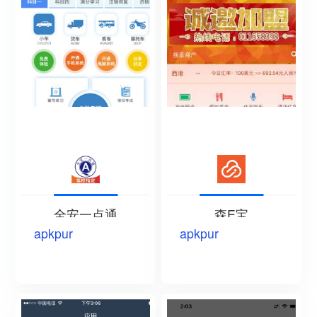
全安一点通
森E宝
apkpur
apkpur