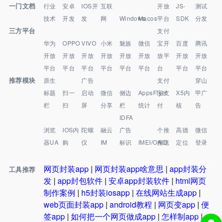
一门文档
行业
安卓
IOS开
互联
开放
JS-
测试
技术
开发
发
网
Windows
Macos
平台
SDK
分发
三方平台
支付
华为
OPPO
VIVO
小米
魅族
微信
宝开
百度
腾讯
开放
开放
开放
开放
开放
开放
放平
开放
开放
平台
平台
平台
平台
平台
平台
台
平台
平台
推荐模块
原生
广告
支付
穿山
标题
扫一
启动
微信
侧边
AppsFlyer
宝支
X5内
甲广
栏
扫
屏
分享
栏
统计
付
核
告
IDFA
浏览
IOS内
陀螺
融云
广告
个推
高德
微信
器UA
购
仪
IM
标识
IMEI/OAID
推送
定位
登录
网页封装app
|
网页封装app啥意思
|
app封装分
工具推荐
发
|
app封包软件
|
安卓app封装软件
|
html网页
制作案例
|
h5封装iosapp
|
在线网站生成app
|
web页面封装app
|
android教程
|
网页变app
|
便
签app
|
如何把一个网页做成app
|
怎样制app
|