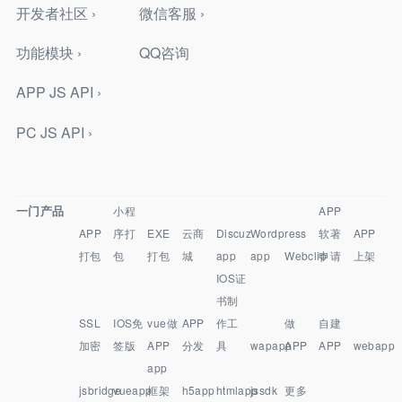
开发者社区 ›
微信客服 ›
功能模块 ›
QQ咨询
APP JS API ›
PC JS API ›
一门产品
小程
APP
APP
序打
EXE
云商
Discuz
Wordpress
软著
APP
打包
包
打包
城
app
app
Webclip
申请
上架
IOS证
书制
SSL
IOS免
vue做
APP
作工
做
自建
加密
签版
APP
分发
具
wapapp
APP
APP
webapp
app
jsbridge
vueapp
框架
h5app
htmlapp
jssdk
更多