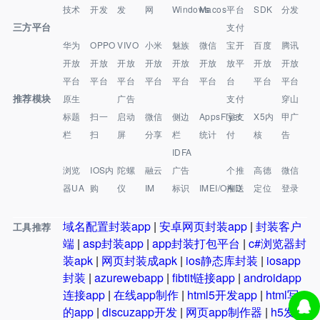
技术
开发
发
网
Windows
Macos
平台
SDK
分发
三方平台
支付
华为
OPPO
VIVO
小米
魅族
微信
宝开
百度
腾讯
开放
开放
开放
开放
开放
开放
放平
开放
开放
平台
平台
平台
平台
平台
平台
台
平台
平台
推荐模块
原生
广告
支付
穿山
标题
扫一
启动
微信
侧边
AppsFlyer
宝支
X5内
甲广
栏
扫
屏
分享
栏
统计
付
核
告
IDFA
浏览
IOS内
陀螺
融云
广告
个推
高德
微信
器UA
购
仪
IM
标识
IMEI/OAID
推送
定位
登录
域名配置封装app
|
安卓网页封装app
|
封装客户
工具推荐
端
|
asp封装app
|
app封装打包平台
|
c#浏览器封
装apk
|
网页封装成apk
|
ios静态库封装
|
iosapp
封装
|
azurewebapp
|
fibtit链接app
|
androidapp
连接app
|
在线app制作
|
html5开发app
|
html写
的app
|
discuzapp开发
|
网页app制作器
|
h5发布