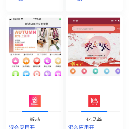
昕动
亿品荟
混合应用开
混合应用开