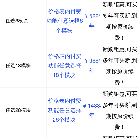
新购钜惠,可买
价格表内付费
多年可买断,到
¥ 588/
功能任意选择8
任选8模块
年
期按原价续
个模块
费！
新购钜惠,可买
价格表内付费
多年可买断,到
¥ 988/
功能任意选择
任选18模块
年
期按原价续
18个模块
费！
新购钜惠,可买
价格表内付费
多年可买断,到
¥ 1488/
功能任意选择
任选28模块
年
期按原价续
28个模块
费！