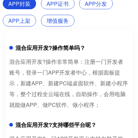
APP封装
APP证书
APP分发
APP上架
增值服务
混合应用开发?操作简单吗？
混合应用开发?操作非常简单：注册一门开发者
账号，登录一门APP开发者中心，根据面板提
示，新建APP、新建PC端桌面软件、新建小程序
等，整个过程全云端在线，自助操作，会用电脑
就能做APP、做PC软件、做小程序；
混合应用开发?支持哪些平台呢？