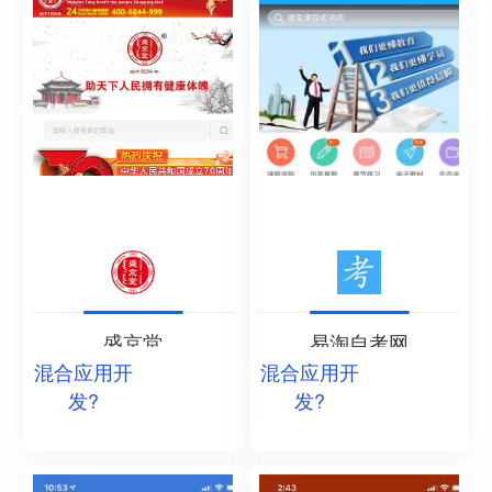
盛京堂
易淘自考网
混合应用开
混合应用开
发?
发?