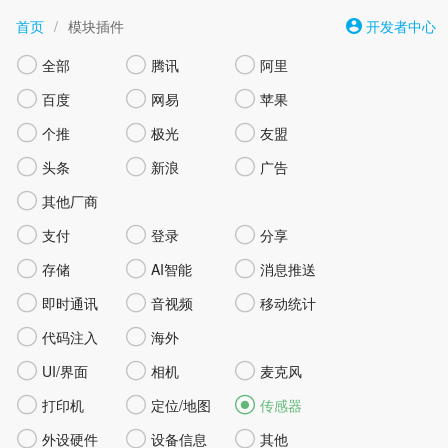
首页
/
模块插件
开发者中心



全部
腾讯
阿里



百度
网易
苹果



个推
极光
友盟



头条
新浪
广告

其他厂商



支付
登录
分享



存储
AI智能
消息推送



即时通讯
音视频
移动统计


代码注入
海外



UI/界面
相机
麦克风



打印机
定位/地图
传感器



外设硬件
设备信息
其他